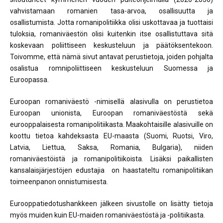
vahvistamaan romanien tasa-arvoa, osallisuutta ja
osallistumista. Jotta romanipolitiikka olisi uskottavaa ja tuottaisi
tuloksia, romaniväestön olisi kuitenkin itse osallistuttava sitä
koskevaan poliittiseen keskusteluun ja päätöksentekoon.
Toivomme, että nämä sivut antavat perustietoja, joiden pohjalta
osalistua romnipoliittiseen keskusteluun Suomessa ja
Euroopassa.
Euroopan romaniväestö -nimisellä alasivulla on perustietoa
Euroopan unionista, Euroopan romaniväestöstä sekä
eurooppalaisesta romanipolitiikasta. Maakohtaisille alasivuille on
koottu tietoa kahdeksasta EU-maasta (Suomi, Ruotsi, Viro,
Latvia, Liettua, Saksa, Romania, Bulgaria), niiden
romaniväestöistä ja romanipolitiikoista. Lisäksi paikallisten
kansalaisjärjestöjen edustajia on haastateltu romanipolitiikan
toimeenpanon onnistumisesta.
Eurooppatiedotushankkeen jälkeen sivustolle on lisätty tietoja
myös muiden kuin EU-maiden romaniväestöstä ja -politiikasta.