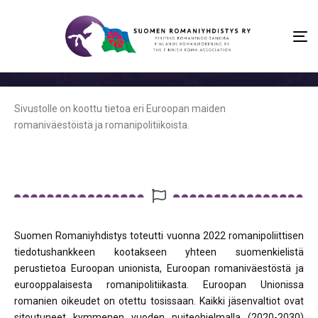
To
na
Sivustolle on koottu tietoa eri Euroopan maiden
romaniväestöistä ja romanipolitiikoista.
Suomen Romaniyhdistys toteutti vuonna 2022 romanipoliittisen
tiedotushankkeen kootakseen yhteen suomenkielistä
perustietoa Euroopan unionista, Euroopan romaniväestöstä ja
eurooppalaisesta romanipolitiikasta. Euroopan Unionissa
romanien oikeudet on otettu tosissaan. Kaikki jäsenvaltiot ovat
sitoutuneet kymmenen vuoden puiteohjelmalla (2020-2030)