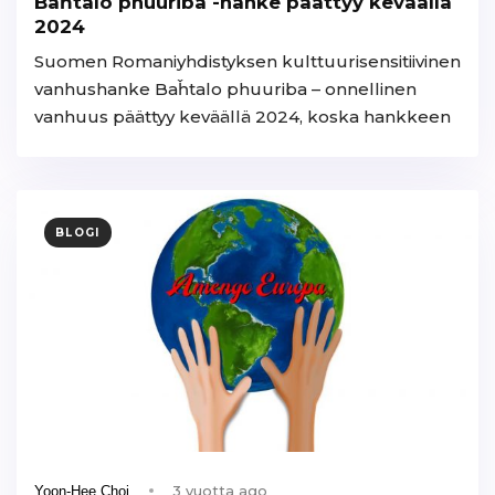
Baȟtalo phuuriba -hanke päättyy keväällä
2024
Suomen Romaniyhdistyksen kulttuurisensitiivinen
vanhushanke Baȟtalo phuuriba – onnellinen
vanhuus päättyy keväällä 2024, koska hankkeen
BLOGI
3 vuotta ago
Yoon-Hee Choi