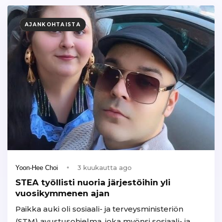
AJANKOHTAISTA
3 kuukautta ago
Yoon-Hee Choi
STEA työllisti nuoria järjestöihin yli
vuosikymmenen ajan
Paikka auki oli sosiaali- ja terveysministeriön
(STM) avustusohjelma, joka myönsi sosiaali- ja