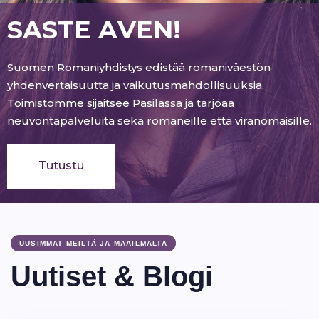
S
A
S
T
E
A
V
E
N
!
Suomen Romaniyhdistys edistää romaniväestön
yhdenvertaisuutta ja vaikutusmahdollisuuksia.
Toimistomme sijaitsee Pasilassa ja tarjoaa
neuvontapalveluita sekä romaneille että viranomaisille.
Tutustu
UUSIMMAT MEILTÄ JA MAAILMALTA
Uutiset & Blogi