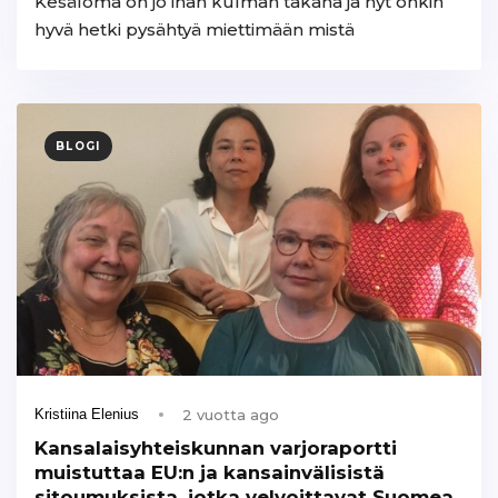
Kesäloma on jo ihan kulman takana ja nyt onkin
hyvä hetki pysähtyä miettimään mistä
BLOGI
2 vuotta ago
Kristiina Elenius
Kansalaisyhteiskunnan varjoraportti
muistuttaa EU:n ja kansainvälisistä
sitoumuksista, jotka velvoittavat Suomea