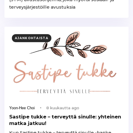
terveysjärjestöille avustuksia
AJANKOHTAISTA
8 kuukautta ago
Yoon-Hee Choi
Sastipe tukke – terveyttä sinulle: yhteinen
matka jatkuu!
Kun Sastipe tukke – terveyttä sinulle -hanke