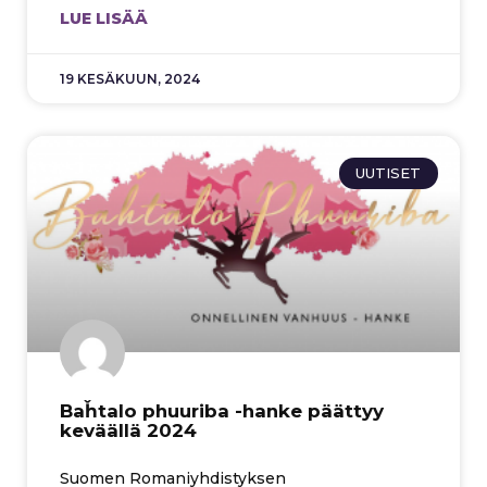
LUE LISÄÄ
19 KESÄKUUN, 2024
UUTISET
Baȟtalo phuuriba -hanke päättyy
keväällä 2024
Suomen Romaniyhdistyksen