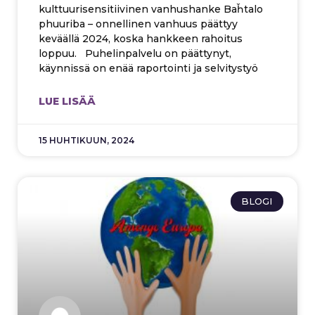
kulttuurisensitiivinen vanhushanke Baȟtalo
phuuriba – onnellinen vanhuus päättyy
keväällä 2024, koska hankkeen rahoitus
loppuu. Puhelinpalvelu on päättynyt,
käynnissä on enää raportointi ja selvitystyö
LUE LISÄÄ
15 HUHTIKUUN, 2024
BLOGI