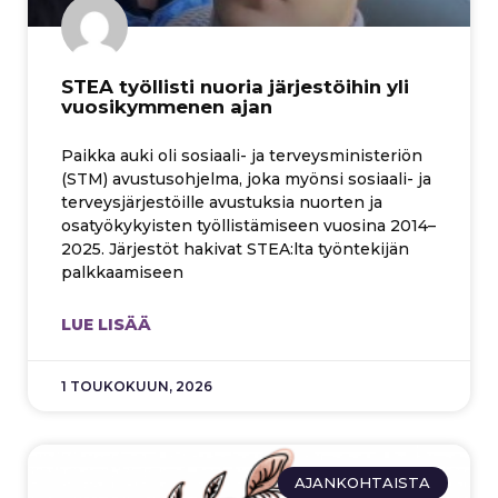
STEA työllisti nuoria järjestöihin yli
vuosikymmenen ajan
Paikka auki oli sosiaali- ja terveysministeriön
(STM) avustusohjelma, joka myönsi sosiaali- ja
terveysjärjestöille avustuksia nuorten ja
osatyökykyisten työllistämiseen vuosina 2014–
2025. Järjestöt hakivat STEA:lta työntekijän
palkkaamiseen
LUE LISÄÄ
1 TOUKOKUUN, 2026
AJANKOHTAISTA