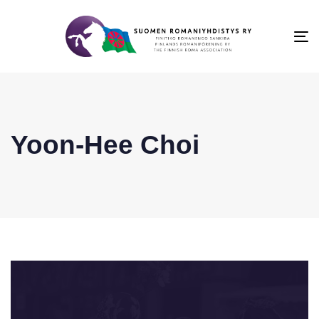
To
na
Yoon-Hee Choi