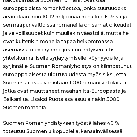
näkökulmasta Suomen romanit ovat osa
eurooppalaista romaniväestöä, jonka suuruudeksi
arvioidaan noin 10-12 miljoonaa henkilöä. EU:ssa ja
sen naapurivaltioissa romaneilla on samat oikeudet
ja velvollisuudet kuin muullakin väestöllä, mutta he
ovat kuitenkin monella tapaa heikommassa
asemassa oleva ryhmä, joka on erityisen altis
yhteiskunnalliselle syrjäytymiselle, köyhyydelle ja
syrjinnälle. Suomen Romaniyhdistys on kiinnostunut
eurooppalaisesta ulottuvuudesta myös siksi, että
Suomessa asuu vähintään 1000 romanisiirtolaista,
jotka ovat muuttaneet maahan Itä-Euroopasta ja
Balkanilta. Lisäksi Ruotsissa asuu ainakin 3000
Suomen romania.
Suomen Romaniyhdistyksen työstä lähes 40 %
toteutuu Suomen ulkopuolella, kansainvälisessä