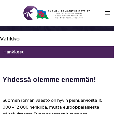
To
na
Valikko
Hankkeet
Yhdessä olemme enemmän!
Suomen romaniväestö on hyvin pieni, arvioilta 10
000 – 12 000 henkilöä, mutta eurooppalaisesta