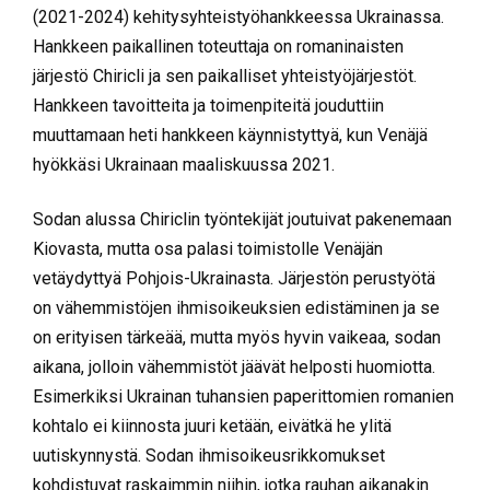
(2021-2024) kehitysyhteistyöhankkeessa Ukrainassa.
Hankkeen paikallinen toteuttaja on romaninaisten
järjestö Chiricli ja sen paikalliset yhteistyöjärjestöt.
Hankkeen tavoitteita ja toimenpiteitä jouduttiin
muuttamaan heti hankkeen käynnistyttyä, kun Venäjä
hyökkäsi Ukrainaan maaliskuussa 2021.
Sodan alussa Chiriclin työntekijät joutuivat pakenemaan
Kiovasta, mutta osa palasi toimistolle Venäjän
vetäydyttyä Pohjois-Ukrainasta. Järjestön perustyötä
on vähemmistöjen ihmisoikeuksien edistäminen ja se
on erityisen tärkeää, mutta myös hyvin vaikeaa, sodan
aikana, jolloin vähemmistöt jäävät helposti huomiotta.
Esimerkiksi Ukrainan tuhansien paperittomien romanien
kohtalo ei kiinnosta juuri ketään, eivätkä he ylitä
uutiskynnystä. Sodan ihmisoikeusrikkomukset
kohdistuvat raskaimmin niihin, jotka rauhan aikanakin