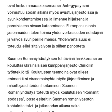
ovat heikoimmassa asemassa. Anti-gypsyismi
voimistuu sodan aikana myös avustusjärjestöissä ja
avun kohdentamisessa, ja ilmenee hiljaisena ja
passivisena sivuun katsomisena. Euroopan unionin
jäsenmaiden tulee toimia yhdenvertaisuuden edistäjinä
ja valvoa avun perille menoa. Yhdenvertaisuus ei
toteudu, ellei sitä valvota ja siihen panosteta.
Suomen Romaniyhdistyksen tehtävänä hankkeessa on
kouluttaa ukrainalaisen kumppanijärjestö Chiricilin
työntekijöitä. Koulutusten teemoina ovat olleet
esimerkiksi viranomaisyhteistyön järjestäminen ja
rahoittajasuhteiden hoitaminen. Suomen
Romaniyhdistys toteutti myös koulutuksen ”Romanit
sodassa”, jossa esiteltiin Suomen romaniväestön
kohtaloita talvi- ja jatkosodan aikana sekä