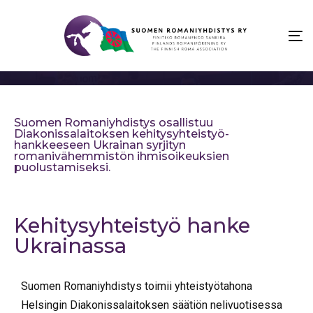
To
na
Suomen Romaniyhdistys osallistuu
Diakonissalaitoksen kehitysyhteistyö-
hankkeeseen Ukrainan syrjityn
romanivähemmistön ihmisoikeuksien
puolustamiseksi.
Kehitysyhteistyö hanke
Ukrainassa
Suomen Romaniyhdistys toimii yhteistyötahona
Helsingin Diakonissalaitoksen säätiön nelivuotisessa