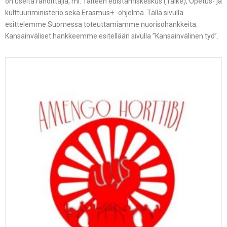
on useita rahoittajia, ml. Taiteen edistämiskeskus (Taike), Opetus- ja
kulttuuriministeriö sekä Erasmus+ -ohjelma. Tällä sivulla
esittelemme Suomessa toteuttamiamme nuorisohankkeita.
Kansainväliset hankkeemme esitellään sivulla ”Kansainvälinen työ”.