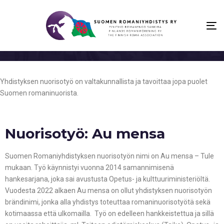
To
na
Yhdistyksen nuorisotyö on valtakunnallista ja tavoittaa jopa puolet
Suomen romaninuorista.
Nuorisotyö: Au mensa
Suomen Romaniyhdistyksen nuorisotyön nimi on Au mensa – Tule
mukaan. Työ käynnistyi vuonna 2014 samannimisenä
hankesarjana, joka sai avustusta Opetus- ja kulttuuriministeriöltä.
Vuodesta 2022 alkaen Au mensa on ollut yhdistyksen nuorisotyön
brändinimi, jonka alla yhdistys toteuttaa romaninuorisotyötä sekä
kotimaassa että ulkomailla. Työ on edelleen hankkeistettua ja sillä