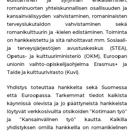
edistäminen ja syrjinnän ehkäiseminen,
romaninuorten yhteiskunnallisen osallisuuden ja
kansainvälisyyden vahvistaminen, romaninaisten
terveyslukutaidon vahvistaminen sekä
romanikulttuurin ja -kielen edistäminen. Toiminta
on hankkeistettu ja sitä rahoittavat mm. Sosiaali-
ja terveysjärjestöjen avustuskeskus (STEA),
Opetus- ja kulttuuriministeriö (OKM), Euroopan
unionin vaihto-opiskelijaohjelma Erasmus+ ja
Taide ja kulttuurivirasto (Kuvi).
Yhdistys toteuttaa hankkeita sekä Suomessa
että Euroopassa. Tarkemmat tiedot kaikista
käynnissä olevista ja jo päättyneistä hankkeista
löytyvät verkkosivuilta otsikoiden ”Kotimaan työ”
ja ”Kansainvälinen työ” kautta. Kaikilla
yhdistyksen omilla hankkeilla on romanikielinen