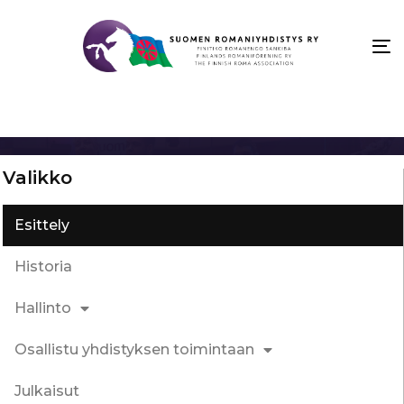
To
na
Valikko
Esittely
Historia
Hallinto
Osallistu yhdistyksen toimintaan
Julkaisut