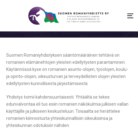
To
na
Suomen Romaniyhdistyksen sääntömääräinen tehtävä on
romanien elämänehtojen yleisten edellytysten parantaminen.
Käytännössä kyse on romanien asunto-olojen, työolojen, koulu-
ja opinto-olojen, oikeusturvan ja terveydellisten olojen yleisten
edellytysten kunnollisesta järjestämisestä.
Yhdistys toimii kahdensuuntaisesti. Yhtäältä se tekee
edunvalvontaa eli tuo esiin romanien näkökulmia julkisen vallan
käyttäjille ja julkiseen keskusteluun. Toisaalta se herättelee
romanien kiinnostusta yhteiskunnallisiin oikeuksiinsa ja
yhteiskunnan odotuksiin nähden.