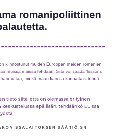
ma romanipoliittinen
palautetta.
 on kiinnostunut muiden Euroopan maiden romanien
iikkaa muissa maissa tehdään. Siitä voi saada ’lessons
lla hahmottaa, minkä maan kanssa kannattaisi tehdä
 tieto siitä, että on olemassa erityinen
ssa keskustelussa epäillään, tehdäänkö EU:ssa
yöstä.”
IAKONISSALAITOKSEN SÄÄTIÖ SR