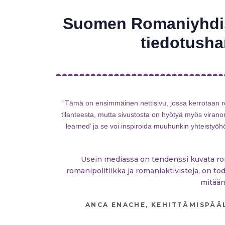
Suomen Romaniyhdist
tiedotusha
”Tämä on ensimmäinen nettisivu, jossa kerrotaan
tilanteesta, mutta sivustosta on hyötyä myös viranoma
learned’ ja se voi inspiroida muuhunkin yhteistyö
Usein mediassa on tendenssi kuvata roma
romanipolitiikka ja romaniaktivisteja, on to
mitään 
ANCA ENACHE, KEHITTÄMISPÄÄL