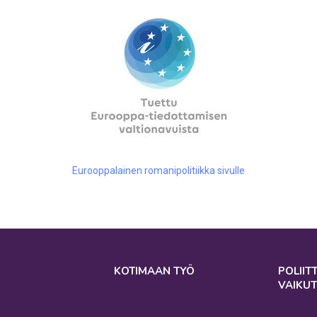
Eurooppalainen romanipolitiikka sivulle
KOTIMAAN TYÖ
POLIIT
VAIKU