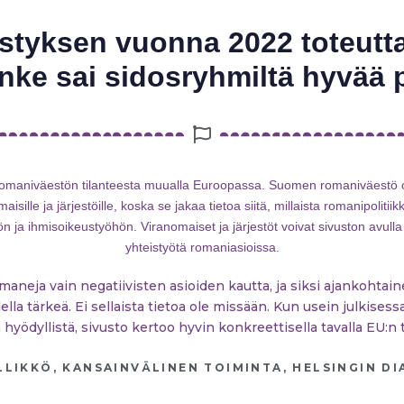
yksen vuonna 2022 toteutta
nke sai sidosryhmiltä hyvää 
 romaniväestön tilanteesta muualla Euroopassa. Suomen romaniväestö
isille ja järjestöille, koska se jakaa tietoa siitä, millaista romanipolit
hön ja ihmisoikeustyöhön. Viranomaiset ja järjestöt voivat sivuston avu
yhteistyötä romaniasioissa.
neja vain negatiivisten asioiden kautta, ja siksi ajankohtainen
della tärkeä. Ei sellaista tietoa ole missään. Kun usein julkise
hyödyllistä, sivusto kertoo hyvin konkreettisella tavalla EU:n t
LIKKÖ, KANSAINVÄLINEN TOIMINTA, HELSINGIN D