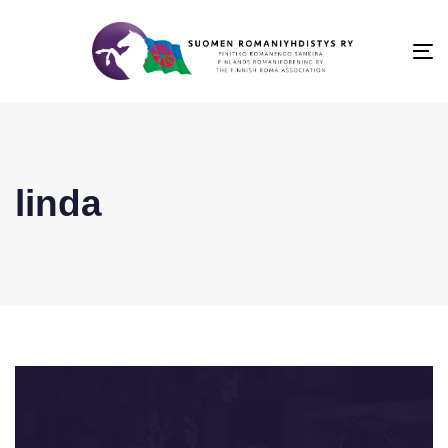
To
na
linda