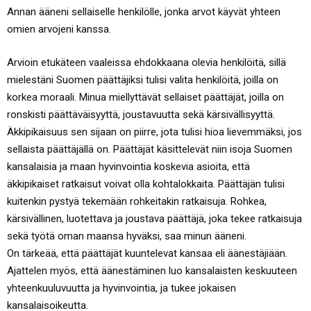
Annan ääneni sellaiselle henkilölle, jonka arvot käyvät yhteen
omien arvojeni kanssa.
Arvioin etukäteen vaaleissa ehdokkaana olevia henkilöitä, sillä
mielestäni Suomen päättäjiksi tulisi valita henkilöitä, joilla on
korkea moraali. Minua miellyttävät sellaiset päättäjät, joilla on
ronskisti päättäväisyyttä, joustavuutta sekä kärsivällisyyttä.
Äkkipikaisuus sen sijaan on piirre, jota tulisi hioa lievemmäksi, jos
sellaista päättäjällä on. Päättäjät käsittelevät niin isoja Suomen
kansalaisia ja maan hyvinvointia koskevia asioita, että
äkkipikaiset ratkaisut voivat olla kohtalokkaita. Päättäjän tulisi
kuitenkin pystyä tekemään rohkeitakin ratkaisuja. Rohkea,
kärsivällinen, luotettava ja joustava päättäjä, joka tekee ratkaisuja
sekä työtä oman maansa hyväksi, saa minun ääneni.
On tärkeää, että päättäjät kuuntelevat kansaa eli äänestäjiään.
Ajattelen myös, että äänestäminen luo kansalaisten keskuuteen
yhteenkuuluvuutta ja hyvinvointia, ja tukee jokaisen
kansalaisoikeutta.