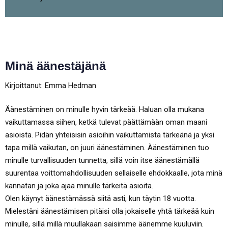
Minä äänestäjänä
Kirjoittanut: Emma Hedman
Äänestäminen on minulle hyvin tärkeää. Haluan olla mukana
vaikuttamassa siihen, ketkä tulevat päättämään oman maani
asioista. Pidän yhteisisin asioihin vaikuttamista tärkeänä ja yksi
tapa millä vaikutan, on juuri äänestäminen. Äänestäminen tuo
minulle turvallisuuden tunnetta, sillä voin itse äänestämällä
suurentaa voittomahdollisuuden sellaiselle ehdokkaalle, jota minä
kannatan ja joka ajaa minulle tärkeitä asioita.
Olen käynyt äänestämässä siitä asti, kun täytin 18 vuotta.
Mielestäni äänestämisen pitäisi olla jokaiselle yhtä tärkeää kuin
minulle, sillä millä muullakaan saisimme äänemme kuuluviin.