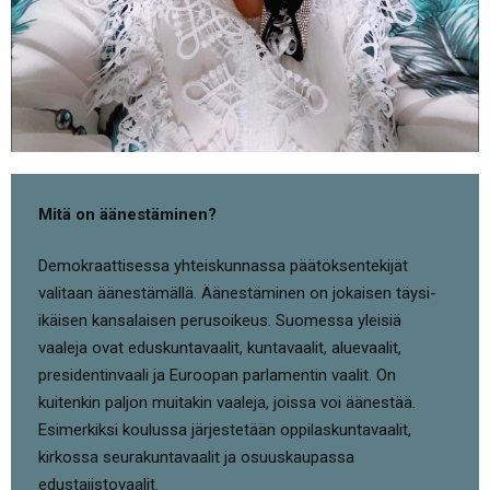
Mitä on äänestäminen?
Demokraattisessa yhteiskunnassa päätöksentekijät
valitaan äänestämällä. Äänestäminen on jokaisen täysi-
ikäisen kansalaisen perusoikeus. Suomessa yleisiä
vaaleja ovat eduskuntavaalit, kuntavaalit, aluevaalit,
presidentinvaali ja Euroopan parlamentin vaalit. On
kuitenkin paljon muitakin vaaleja, joissa voi äänestää.
Esimerkiksi koulussa järjestetään oppilaskuntavaalit,
kirkossa seurakuntavaalit ja osuuskaupassa
edustajistovaalit.